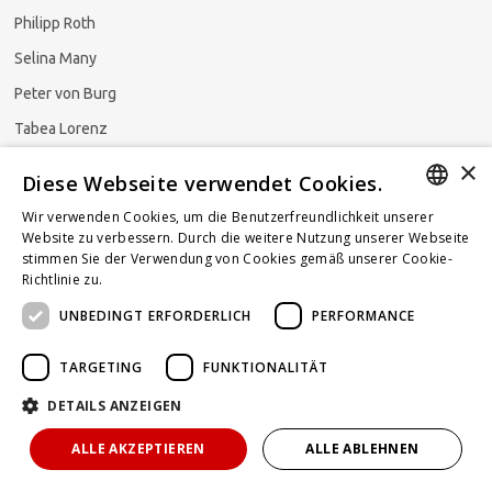
Philipp Roth
Selina Many
Peter von Burg
Tabea Lorenz
×
Natalja Ezzaini
Diese Webseite verwendet Cookies.
Wir verwenden Cookies, um die Benutzerfreundlichkeit unserer
GERMAN
Website zu verbessern. Durch die weitere Nutzung unserer Webseite
stimmen Sie der Verwendung von Cookies gemäß unserer Cookie-
Newsletter abonnieren
ENGLISH
Richtlinie zu.
Weitere Informationen
UNBEDINGT ERFORDERLICH
PERFORMANCE
FRENCH
TARGETING
FUNKTIONALITÄT
DETAILS ANZEIGEN
Powered by
KOMUNIQUE
hello@taxlawblog.ch
ALLE AKZEPTIEREN
ALLE ABLEHNEN
IMPRESSUM
DATENSCHUTZ
HAFTUNGSAUSSCHLUSS