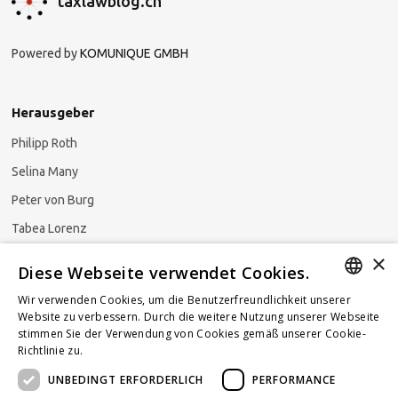
taxlawblog.ch
Powered by
KOMUNIQUE GMBH
Herausgeber
Philipp Roth
Selina Many
Peter von Burg
Tabea Lorenz
×
Natalja Ezzaini
Diese Webseite verwendet Cookies.
Wir verwenden Cookies, um die Benutzerfreundlichkeit unserer
GERMAN
Website zu verbessern. Durch die weitere Nutzung unserer Webseite
stimmen Sie der Verwendung von Cookies gemäß unserer Cookie-
Newsletter abonnieren
ENGLISH
Richtlinie zu.
Weitere Informationen
UNBEDINGT ERFORDERLICH
PERFORMANCE
FRENCH