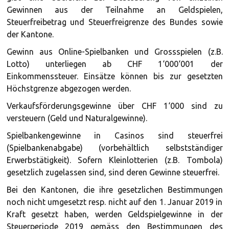
Gewinnen aus der Teilnahme an Geldspielen,
Steuerfreibetrag und Steuerfreigrenze des Bundes sowie
der Kantone.
Gewinn aus Online-Spielbanken und Grossspielen (z.B.
Lotto) unterliegen ab CHF 1‘000‘001 der
Einkommenssteuer. Einsätze können bis zur gesetzten
Höchstgrenze abgezogen werden.
Verkaufsförderungsgewinne über CHF 1‘000 sind zu
versteuern (Geld und Naturalgewinne).
Spielbankengewinne in Casinos sind steuerfrei
(Spielbankenabgabe) (vorbehältlich selbstständiger
Erwerbstätigkeit). Sofern Kleinlotterien (z.B. Tombola)
gesetzlich zugelassen sind, sind deren Gewinne steuerfrei.
Bei den Kantonen, die ihre gesetzlichen Bestimmungen
noch nicht umgesetzt resp. nicht auf den 1. Januar 2019 in
Kraft gesetzt haben, werden Geldspielgewinne in der
Steuerperiode 2019 gemäss den Bestimmungen des