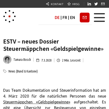
KONTAKT
HRSG
DE
|
FR
|
EN
Newsletter
ESTV – neues Dossier
Steuermäppchen «Geldspielgewinne»
Tamara Bosch
7.3.2020
2
Min. Lesezeit
News (Bund & Kantone)
Das Team Dokumentation und Steuerinformation hat am
4. März 2020 für die natürlichen Personen das neue
Steuermäppchen «Geldspielgewinne»
aufgeschaltet. Es
gibt eine Übersicht zur Besteuerung von einzelnen