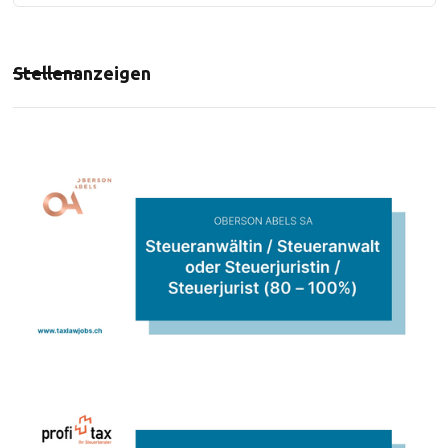
Stellenanzeigen