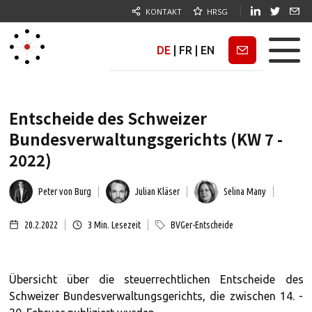
KONTAKT
HRSG
DE
|
FR
|
EN
Newsletter
Entscheide des Schweizer
Bundesverwaltungsgerichts (KW 7 -
2022)
Peter von Burg
Julian Kläser
Selina Many
20.2.2022
3
Min. Lesezeit
BVGer-Entscheide
Übersicht über die steuerrechtlichen Entscheide des
Schweizer Bundesverwaltungsgerichts, die zwischen 14. -