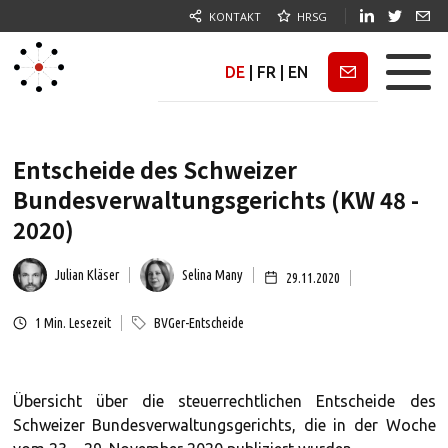
KONTAKT
HRSG
DE
|
FR
|
EN
Newsletter
Entscheide des Schweizer
Bundesverwaltungsgerichts (KW 48 -
2020)
Julian Kläser
Selina Many
29.11.2020
1
Min. Lesezeit
BVGer-Entscheide
Übersicht über die steuerrechtlichen Entscheide des
Schweizer Bundesverwaltungsgerichts, die in der Woche