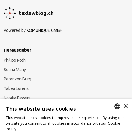
taxlawblog.ch
Powered by
KOMUNIQUE GMBH
Herausgeber
Philipp Roth
Selina Many
Peter von Burg
Tabea Lorenz
Natalja Ezzaini
×
This website uses cookies
This website uses cookies to improve user experience. By using our
GERMAN
website you consent to all cookies in accordance with our Cookie
Newsletter abonnieren
Policy.
Read more