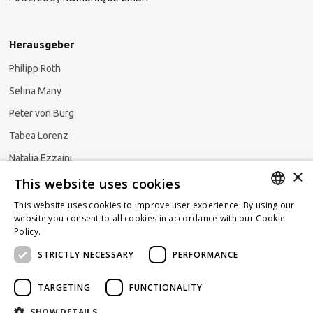
Herausgeber
Philipp Roth
Selina Many
Peter von Burg
Tabea Lorenz
Natalja Ezzaini
×
This website uses cookies
This website uses cookies to improve user experience. By using our
GERMAN
website you consent to all cookies in accordance with our Cookie
Newsletter abonnieren
Policy.
Read more
ENGLISH
STRICTLY NECESSARY
PERFORMANCE
FRENCH
TARGETING
FUNCTIONALITY
SHOW DETAILS