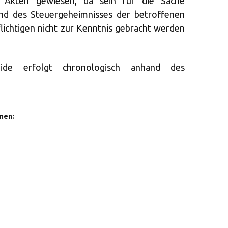
 Akten gewiesen, da sein für die Sache
und des Steuergeheimnisses der betroffenen
lichtigen nicht zur Kenntnis gebracht werden
eide erfolgt chronologisch anhand des
men: