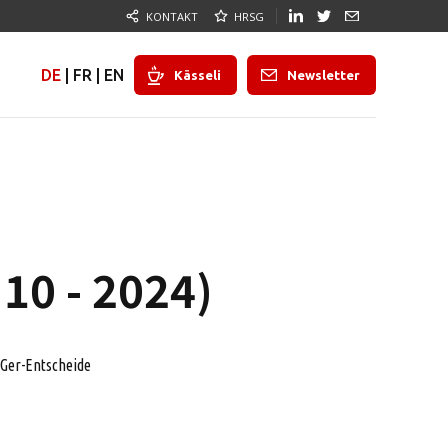
KONTAKT
HRSG
DE
|
FR
|
EN
Kässeli
Newsletter
10 - 2024)
Ger-Entscheide