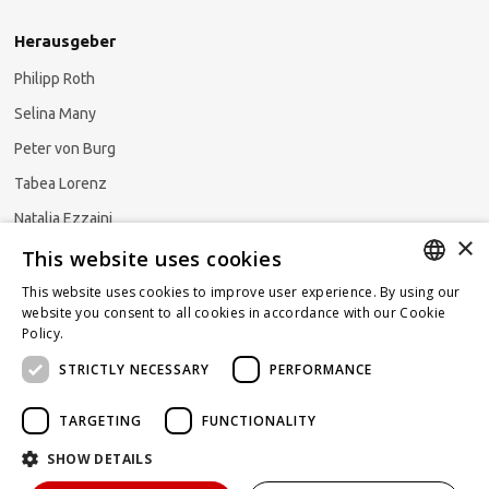
Herausgeber
Philipp Roth
Selina Many
Peter von Burg
Tabea Lorenz
Natalja Ezzaini
×
This website uses cookies
This website uses cookies to improve user experience. By using our
GERMAN
website you consent to all cookies in accordance with our Cookie
Newsletter abonnieren
Policy.
Read more
ENGLISH
STRICTLY NECESSARY
PERFORMANCE
FRENCH
TARGETING
FUNCTIONALITY
SHOW DETAILS
Powered by
KOMUNIQUE
hello@taxlawblog.ch