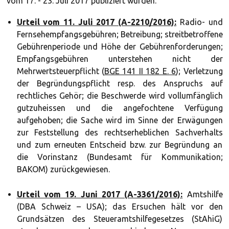
vom 17. - 23. Juli 2017 publiziert wurden.
Urteil vom 11. Juli 2017 (A-2210/2016):
Radio- und
Fernsehempfangsgebühren; Betreibung; streitbetroffene
Gebührenperiode und Höhe der Gebührenforderungen;
Empfangsgebühren unterstehen nicht der
Mehrwertsteuerpflicht (
BGE 141 II 182 E. 6
); Verletzung
der Begründungspflicht resp. des Anspruchs auf
rechtliches Gehör; die Beschwerde wird vollumfänglich
gutzuheissen und die angefochtene Verfügung
aufgehoben; die Sache wird im Sinne der Erwägungen
zur Feststellung des rechtserheblichen Sachverhalts
und zum erneuten Entscheid bzw. zur Begründung an
die Vorinstanz (Bundesamt für Kommunikation;
BAKOM) zurückgewiesen.
Urteil vom 19. Juni 2017 (A-3361/2016):
Amtshilfe
(DBA Schweiz – USA); das Ersuchen hält vor den
Grundsätzen des Steueramtshilfegesetzes (StAhiG)