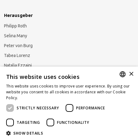
Herausgeber
Philipp Roth
Selina Many
Peter von Burg
Tabea Lorenz
Natalja Ezzaini
×
This website uses cookies
This website uses cookies to improve user experience. By using our
GERMAN
website you consent to all cookies in accordance with our Cookie
Newsletter abonnieren
Policy.
Read more
ENGLISH
STRICTLY NECESSARY
PERFORMANCE
FRENCH
TARGETING
FUNCTIONALITY
SHOW DETAILS