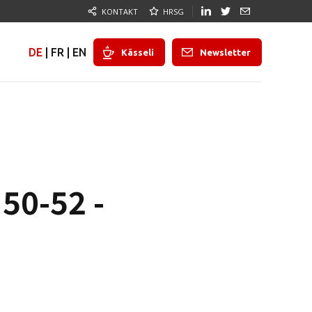
KONTAKT
HRSG
DE
|
FR
|
EN
Kässeli
Newsletter
50-52 -