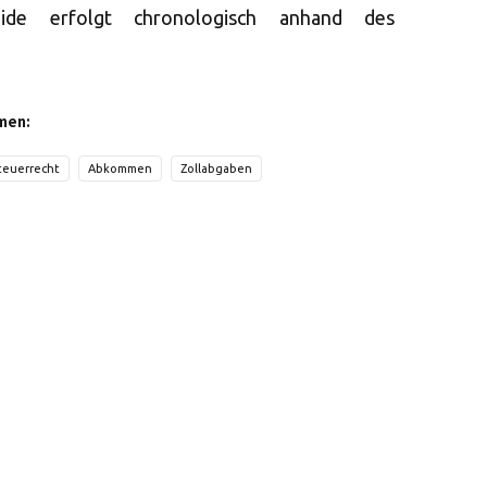
eide erfolgt chronologisch anhand des
men:
teuerrecht
Abkommen
Zollabgaben