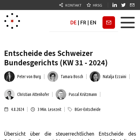
KONTAKT
HRSG
DE
|
FR
|
EN
Newsletter
Entscheide des Schweizer
Bundesgerichts (KW 31 - 2024)
Peter von Burg
Tamara Bosch
Natalja Ezzaini
Christian Attenhofer
Pascal Krützmann
4.8.2024
3
Min. Lesezeit
BGer-Entscheide
Übersicht über die steuerrechtlichen Entscheide des