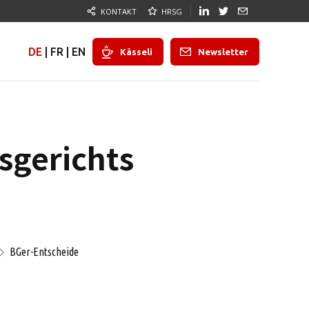
KONTAKT
HRSG
DE
|
FR
|
EN
Kässeli
Newsletter
sgerichts
BGer-Entscheide