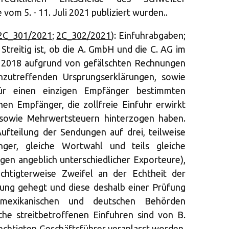
vom 5. - 11. Juli 2021 publiziert wurden..
2C_301/2021
;
2C_302/2021
): Einfuhrabgaben;
treitig ist, ob die A. GmbH und die C. AG im
– 2018 aufgrund von gefälschten Rechnungen
nzutreffenden Ursprungserklärungen, sowie
für einen einzigen Empfänger bestimmten
en Empfänger, die zollfreie Einfuhr erwirkt
sowie Mehrwertsteuern hinterzogen haben.
fteilung der Sendungen auf drei, teilweise
nger, gleiche Wortwahl und teils gleiche
en angeblich unterschiedlicher Exporteure),
echtigterweise Zweifel an der Echtheit der
ung gehegt und diese deshalb einer Prüfung
 mexikanischen und deutschen Behörden
che streitbetroffenen Einfuhren sind von B.
chtigten Geschäftsführer veranlasst worden.