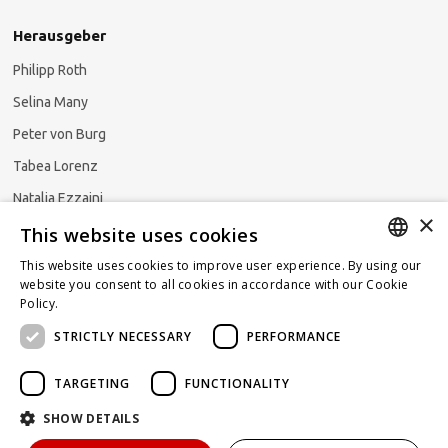
Herausgeber
Philipp Roth
Selina Many
Peter von Burg
Tabea Lorenz
Natalja Ezzaini
×
This website uses cookies
This website uses cookies to improve user experience. By using our
GERMAN
website you consent to all cookies in accordance with our Cookie
Newsletter abonnieren
Policy.
Read more
ENGLISH
STRICTLY NECESSARY
PERFORMANCE
FRENCH
TARGETING
FUNCTIONALITY
SHOW DETAILS
Powered by
KOMUNIQUE
hello@taxlawblog.ch