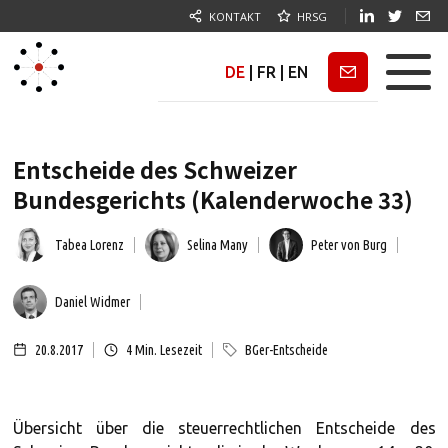
KONTAKT
HRSG
DE
|
FR
|
EN
Newsletter
Entscheide des Schweizer
Bundesgerichts (Kalenderwoche 33)
Tabea Lorenz
Selina Many
Peter von Burg
Daniel Widmer
20.8.2017
4
Min. Lesezeit
BGer-Entscheide
Übersicht über die steuerrechtlichen Entscheide des