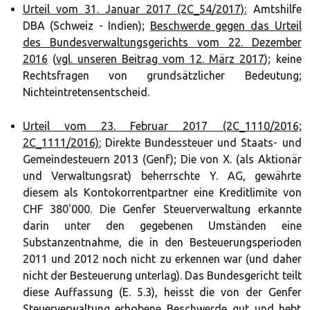
Urteil vom 31. Januar 2017 (2C_54/2017):
Amtshilfe
DBA (Schweiz - Indien);
Beschwerde gegen das Urteil
des Bundesverwaltungsgerichts vom 22. Dezember
2016
(
vgl. unseren Beitrag vom 12. März 2017
); keine
Rechtsfragen von grundsätzlicher Bedeutung;
Nichteintretensentscheid.
Urteil vom 23. Februar 2017 (2C_1110/2016;
2C_1111/2016):
Direkte Bundessteuer und Staats- und
Gemeindesteuern 2013 (Genf); Die von X. (als Aktionär
und Verwaltungsrat) beherrschte Y. AG, gewährte
diesem als Kontokorrentpartner eine Kreditlimite von
CHF 380'000. Die Genfer Steuerverwaltung erkannte
darin unter den gegebenen Umständen eine
Substanzentnahme, die in den Besteuerungsperioden
2011 und 2012 noch nicht zu erkennen war (und daher
nicht der Besteuerung unterlag). Das Bundesgericht teilt
diese Auffassung (E. 5.3), heisst die von der Genfer
Steuerverwaltung erhobene Beschwerde gut und hebt