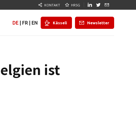
KONTAKT
HRSG
DE
|
FR
|
EN
Kässeli
Newsletter
lgien ist