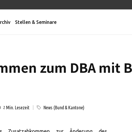
rchiv
Stellen & Seminare
mmen zum DBA mit Be
Min. Lesezeit
News (Bund & Kantone)
2
s Zusatzabkommen zur Änderung des