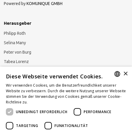
Powered by
KOMUNIQUE GMBH
Herausgeber
Philipp Roth
Selina Many
Peter von Burg
Tabea Lorenz
×
Natalja Ezzaini
Diese Webseite verwendet Cookies.
Wir verwenden Cookies, um die Benutzerfreundlichkeit unserer
GERMAN
Website zu verbessern. Durch die weitere Nutzung unserer Webseite
stimmen Sie der Verwendung von Cookies gemäß unserer Cookie-
Newsletter abonnieren
ENGLISH
Richtlinie zu.
Weitere Informationen
UNBEDINGT ERFORDERLICH
PERFORMANCE
FRENCH
TARGETING
FUNKTIONALITÄT