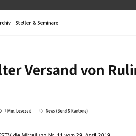
rchiv
Stellen & Seminare
lter Versand von Ruli
Min. Lesezeit
News (Bund & Kantone)
1
STV die Mitteilung Nr. 11 vom 29. April 2019