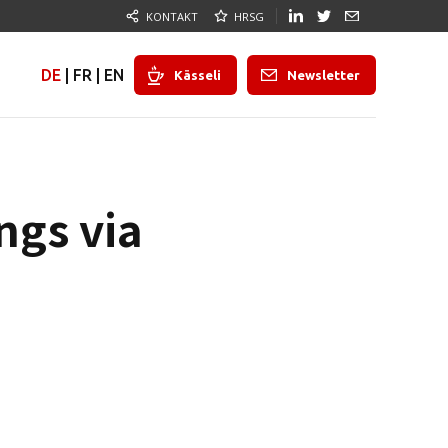
KONTAKT
HRSG
DE
|
FR
|
EN
Kässeli
Newsletter
ngs via