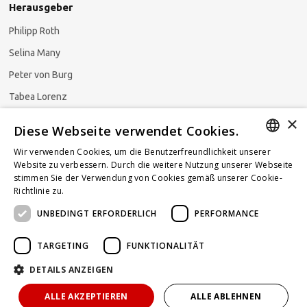
Herausgeber
Philipp Roth
Selina Many
Peter von Burg
Tabea Lorenz
×
Natalja Ezzaini
Diese Webseite verwendet Cookies.
Wir verwenden Cookies, um die Benutzerfreundlichkeit unserer
GERMAN
Website zu verbessern. Durch die weitere Nutzung unserer Webseite
stimmen Sie der Verwendung von Cookies gemäß unserer Cookie-
Newsletter abonnieren
ENGLISH
Richtlinie zu.
Weitere Informationen
UNBEDINGT ERFORDERLICH
PERFORMANCE
FRENCH
TARGETING
FUNKTIONALITÄT
DETAILS ANZEIGEN
Powered by
KOMUNIQUE
hello@taxlawblog.ch
ALLE AKZEPTIEREN
ALLE ABLEHNEN
IMPRESSUM
DATENSCHUTZ
HAFTUNGSAUSSCHLUSS