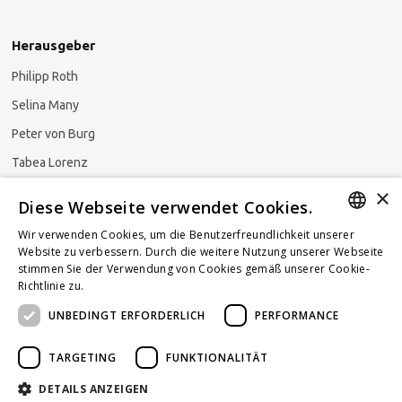
Herausgeber
Philipp Roth
Selina Many
Peter von Burg
Tabea Lorenz
×
Natalja Ezzaini
Diese Webseite verwendet Cookies.
Wir verwenden Cookies, um die Benutzerfreundlichkeit unserer
GERMAN
Website zu verbessern. Durch die weitere Nutzung unserer Webseite
stimmen Sie der Verwendung von Cookies gemäß unserer Cookie-
Newsletter abonnieren
ENGLISH
Richtlinie zu.
Weitere Informationen
UNBEDINGT ERFORDERLICH
PERFORMANCE
FRENCH
TARGETING
FUNKTIONALITÄT
DETAILS ANZEIGEN