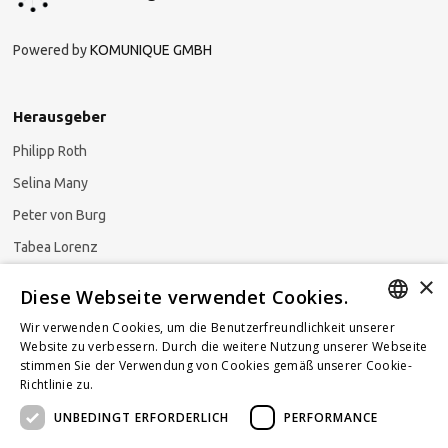
Powered by
KOMUNIQUE GMBH
Herausgeber
Philipp Roth
Selina Many
Peter von Burg
Tabea Lorenz
×
Natalja Ezzaini
Diese Webseite verwendet Cookies.
Wir verwenden Cookies, um die Benutzerfreundlichkeit unserer
GERMAN
Website zu verbessern. Durch die weitere Nutzung unserer Webseite
stimmen Sie der Verwendung von Cookies gemäß unserer Cookie-
Newsletter abonnieren
ENGLISH
Richtlinie zu.
Weitere Informationen
UNBEDINGT ERFORDERLICH
PERFORMANCE
FRENCH