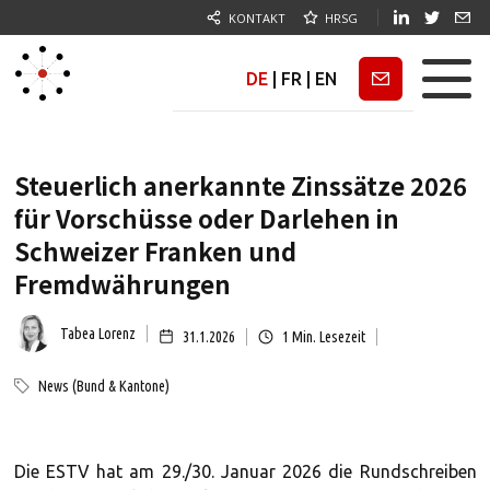
KONTAKT
HRSG
DE
|
FR
|
EN
Newsletter
Steuerlich anerkannte Zinssätze 2026
für Vorschüsse oder Darlehen in
Schweizer Franken und
Fremdwährungen
Tabea Lorenz
31.1.2026
1
Min. Lesezeit
News (Bund & Kantone)
Die ESTV hat am 29./30. Januar 2026 die Rundschreiben