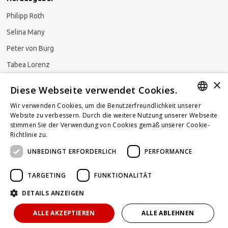
Philipp Roth
Selina Many
Peter von Burg
Tabea Lorenz
×
Natalja Ezzaini
Diese Webseite verwendet Cookies.
Wir verwenden Cookies, um die Benutzerfreundlichkeit unserer
GERMAN
Website zu verbessern. Durch die weitere Nutzung unserer Webseite
stimmen Sie der Verwendung von Cookies gemäß unserer Cookie-
Newsletter abonnieren
ENGLISH
Richtlinie zu.
Weitere Informationen
UNBEDINGT ERFORDERLICH
PERFORMANCE
FRENCH
TARGETING
FUNKTIONALITÄT
DETAILS ANZEIGEN
Powered by
KOMUNIQUE
hello@taxlawblog.ch
ALLE AKZEPTIEREN
ALLE ABLEHNEN
IMPRESSUM
DATENSCHUTZ
HAFTUNGSAUSSCHLUSS