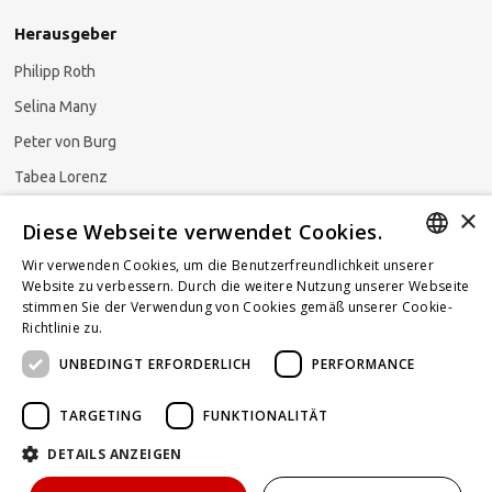
Herausgeber
Philipp Roth
Selina Many
Peter von Burg
Tabea Lorenz
×
Natalja Ezzaini
Diese Webseite verwendet Cookies.
Wir verwenden Cookies, um die Benutzerfreundlichkeit unserer
GERMAN
Website zu verbessern. Durch die weitere Nutzung unserer Webseite
stimmen Sie der Verwendung von Cookies gemäß unserer Cookie-
Newsletter abonnieren
ENGLISH
Richtlinie zu.
Weitere Informationen
UNBEDINGT ERFORDERLICH
PERFORMANCE
FRENCH
TARGETING
FUNKTIONALITÄT
DETAILS ANZEIGEN
Powered by
KOMUNIQUE
hello@taxlawblog.ch