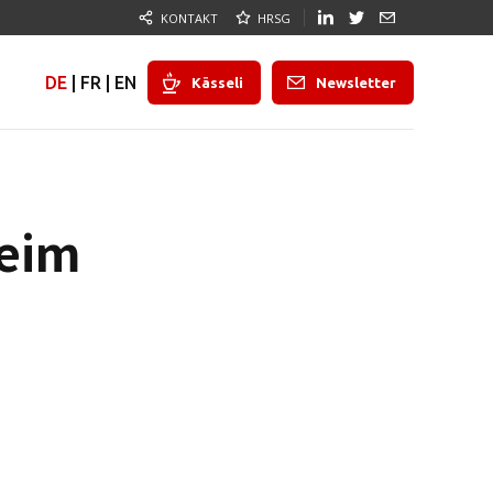
KONTAKT
HRSG
DE
|
FR
|
EN
Kässeli
Newsletter
beim