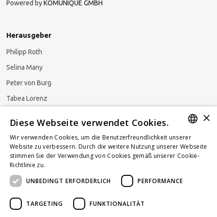
Powered by
KOMUNIQUE GMBH
Herausgeber
Philipp Roth
Selina Many
Peter von Burg
Tabea Lorenz
×
Natalja Ezzaini
Diese Webseite verwendet Cookies.
Wir verwenden Cookies, um die Benutzerfreundlichkeit unserer
GERMAN
Website zu verbessern. Durch die weitere Nutzung unserer Webseite
stimmen Sie der Verwendung von Cookies gemäß unserer Cookie-
Newsletter abonnieren
ENGLISH
Richtlinie zu.
Weitere Informationen
UNBEDINGT ERFORDERLICH
PERFORMANCE
FRENCH
TARGETING
FUNKTIONALITÄT