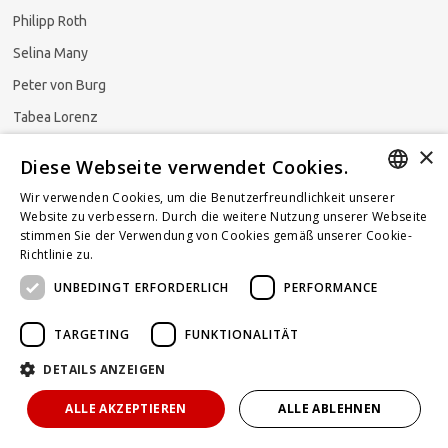
Philipp Roth
Selina Many
Peter von Burg
Tabea Lorenz
×
Natalja Ezzaini
Diese Webseite verwendet Cookies.
Wir verwenden Cookies, um die Benutzerfreundlichkeit unserer
GERMAN
Website zu verbessern. Durch die weitere Nutzung unserer Webseite
stimmen Sie der Verwendung von Cookies gemäß unserer Cookie-
Newsletter abonnieren
ENGLISH
Richtlinie zu.
Weitere Informationen
UNBEDINGT ERFORDERLICH
PERFORMANCE
FRENCH
TARGETING
FUNKTIONALITÄT
DETAILS ANZEIGEN
Powered by
KOMUNIQUE
hello@taxlawblog.ch
ALLE AKZEPTIEREN
ALLE ABLEHNEN
IMPRESSUM
DATENSCHUTZ
HAFTUNGSAUSSCHLUSS