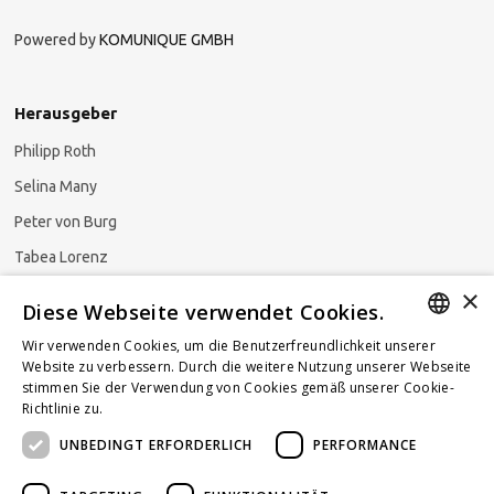
Powered by
KOMUNIQUE GMBH
Herausgeber
Philipp Roth
Selina Many
Peter von Burg
Tabea Lorenz
×
Natalja Ezzaini
Diese Webseite verwendet Cookies.
Wir verwenden Cookies, um die Benutzerfreundlichkeit unserer
GERMAN
Website zu verbessern. Durch die weitere Nutzung unserer Webseite
stimmen Sie der Verwendung von Cookies gemäß unserer Cookie-
Newsletter abonnieren
ENGLISH
Richtlinie zu.
Weitere Informationen
UNBEDINGT ERFORDERLICH
PERFORMANCE
FRENCH