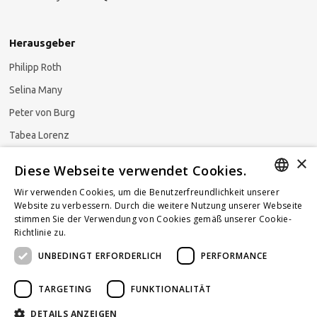
Herausgeber
Philipp Roth
Selina Many
Peter von Burg
Tabea Lorenz
×
Natalja Ezzaini
Diese Webseite verwendet Cookies.
Wir verwenden Cookies, um die Benutzerfreundlichkeit unserer
GERMAN
Website zu verbessern. Durch die weitere Nutzung unserer Webseite
stimmen Sie der Verwendung von Cookies gemäß unserer Cookie-
Newsletter abonnieren
ENGLISH
Richtlinie zu.
Weitere Informationen
UNBEDINGT ERFORDERLICH
PERFORMANCE
FRENCH
TARGETING
FUNKTIONALITÄT
DETAILS ANZEIGEN