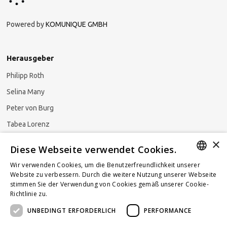
Powered by
KOMUNIQUE GMBH
Herausgeber
Philipp Roth
Selina Many
Peter von Burg
Tabea Lorenz
×
Natalja Ezzaini
Diese Webseite verwendet Cookies.
Wir verwenden Cookies, um die Benutzerfreundlichkeit unserer
GERMAN
Website zu verbessern. Durch die weitere Nutzung unserer Webseite
stimmen Sie der Verwendung von Cookies gemäß unserer Cookie-
Newsletter abonnieren
ENGLISH
Richtlinie zu.
Weitere Informationen
UNBEDINGT ERFORDERLICH
PERFORMANCE
FRENCH