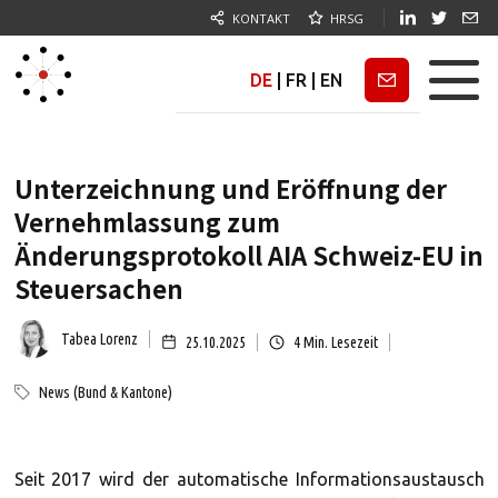
KONTAKT
HRSG
DE
|
FR
|
EN
Newsletter
Unterzeichnung und Eröffnung der
Vernehmlassung zum
Änderungsprotokoll AIA Schweiz-EU in
Steuersachen
Tabea Lorenz
25.10.2025
4
Min. Lesezeit
News (Bund & Kantone)
Seit 2017 wird der automatische Informationsaustausch