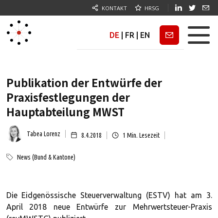
KONTAKT
HRSG
DE
|
FR
|
EN
Newsletter
Publikation der Entwürfe der
Praxisfestlegungen der
Hauptabteilung MWST
Tabea Lorenz
8.4.2018
1
Min. Lesezeit
News (Bund & Kantone)
Die Eidgenössische Steuerverwaltung (ESTV) hat am 3.
April 2018 neue Entwürfe zur Mehrwertsteuer-Praxis