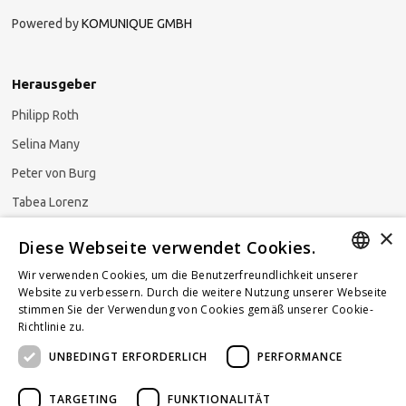
Powered by
KOMUNIQUE GMBH
Herausgeber
Philipp Roth
Selina Many
Peter von Burg
Tabea Lorenz
×
Natalja Ezzaini
Diese Webseite verwendet Cookies.
Wir verwenden Cookies, um die Benutzerfreundlichkeit unserer
GERMAN
Website zu verbessern. Durch die weitere Nutzung unserer Webseite
stimmen Sie der Verwendung von Cookies gemäß unserer Cookie-
Newsletter abonnieren
ENGLISH
Richtlinie zu.
Weitere Informationen
UNBEDINGT ERFORDERLICH
PERFORMANCE
FRENCH
TARGETING
FUNKTIONALITÄT