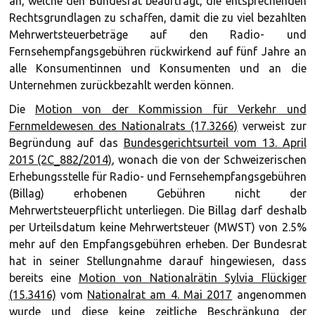
an, welche den Bundesrat beauftragt, die entsprechenden
Rechtsgrundlagen zu schaffen, damit die zu viel bezahlten
Mehrwertsteuerbeträge auf den Radio- und
Fernsehempfangsgebühren rückwirkend auf fünf Jahre an
alle Konsumentinnen und Konsumenten und an die
Unternehmen zurückbezahlt werden können.
Die
Motion von der Kommission für Verkehr und
Fernmeldewesen des Nationalrats (17.3266)
verweist zur
Begründung auf das
Bundesgerichtsurteil vom 13. April
2015 (2C_882/2014)
, wonach die von der Schweizerischen
Erhebungsstelle für Radio- und Fernsehempfangsgebühren
(Billag) erhobenen Gebühren nicht der
Mehrwertsteuerpflicht unterliegen. Die Billag darf deshalb
per Urteilsdatum keine Mehrwertsteuer (MWST) von 2.5%
mehr auf den Empfangsgebühren erheben. Der Bundesrat
hat in seiner Stellungnahme darauf hingewiesen, dass
bereits eine
Motion von Nationalrätin Sylvia Flückiger
(15.3416)
vom
Nationalrat am 4. Mai 2017
angenommen
wurde und diese keine zeitliche Beschränkung der