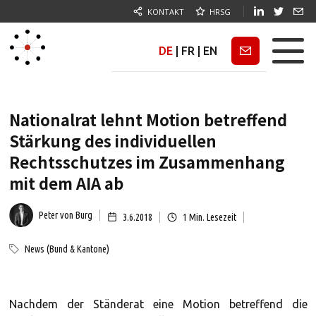
KONTAKT
HRSG
DE
|
FR
|
EN
Newsletter
Nationalrat lehnt Motion betreffend
Stärkung des individuellen
Rechtsschutzes im Zusammenhang
mit dem AIA ab
Peter von Burg
3.6.2018
1
Min. Lesezeit
News (Bund & Kantone)
Nachdem der Ständerat eine Motion betreffend die