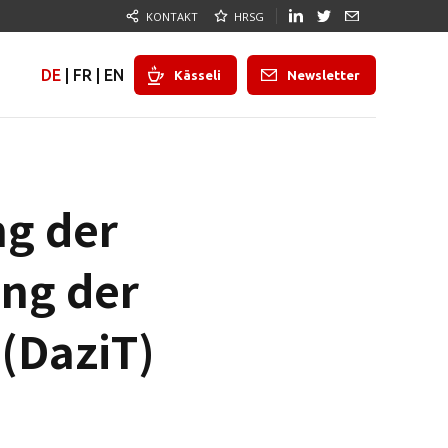
KONTAKT
HRSG
DE
|
FR
|
EN
Kässeli
Newsletter
ng der
ung der
(DaziT)