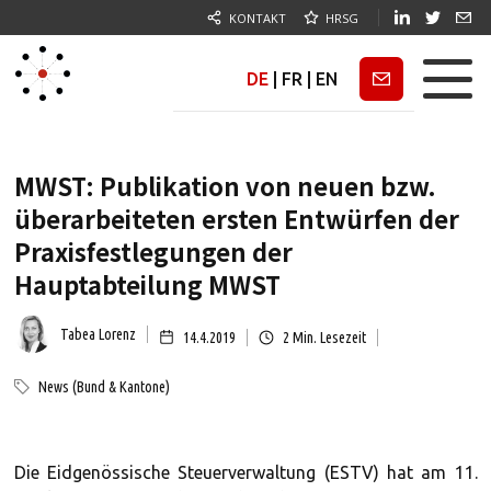
KONTAKT
HRSG
DE
|
FR
|
EN
Newsletter
MWST: Publikation von neuen bzw.
überarbeiteten ersten Entwürfen der
Praxisfestlegungen der
Hauptabteilung MWST
Tabea Lorenz
14.4.2019
2
Min. Lesezeit
News (Bund & Kantone)
Die Eidgenössische Steuerverwaltung (ESTV) hat am 11.