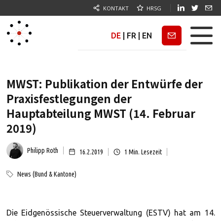
KONTAKT
HRSG
DE
|
FR
|
EN
Newsletter
MWST: Publikation der Entwürfe der
Praxisfestlegungen der
Hauptabteilung MWST (14. Februar
2019)
Philipp Roth
16.2.2019
1
Min. Lesezeit
News (Bund & Kantone)
Die Eidgenössische Steuerverwaltung (ESTV) hat am 14.