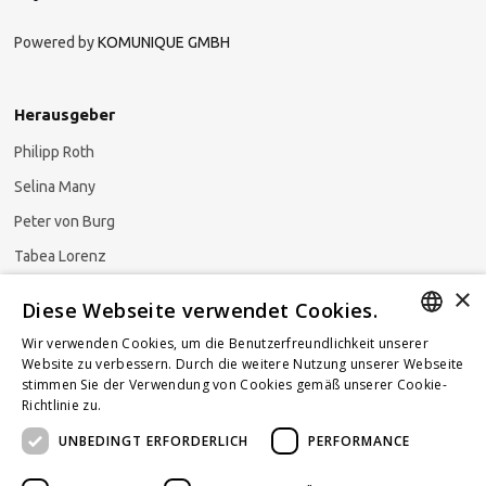
Powered by
KOMUNIQUE GMBH
Herausgeber
Philipp Roth
Selina Many
Peter von Burg
Tabea Lorenz
×
Natalja Ezzaini
Diese Webseite verwendet Cookies.
Wir verwenden Cookies, um die Benutzerfreundlichkeit unserer
GERMAN
Website zu verbessern. Durch die weitere Nutzung unserer Webseite
stimmen Sie der Verwendung von Cookies gemäß unserer Cookie-
Newsletter abonnieren
ENGLISH
Richtlinie zu.
Weitere Informationen
UNBEDINGT ERFORDERLICH
PERFORMANCE
FRENCH