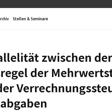
rchiv
Stellen & Seminare
llelität zwischen de
regel der Mehrwerts
der Verrechnungsste
labgaben