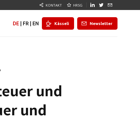
KONTAKT
HRSG
DE
|
FR
|
EN
Kässeli
Newsletter
r
teuer und
uer und