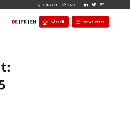
KONTAKT
HRSG
DE
|
FR
|
EN
Kässeli
Newsletter
t:
5