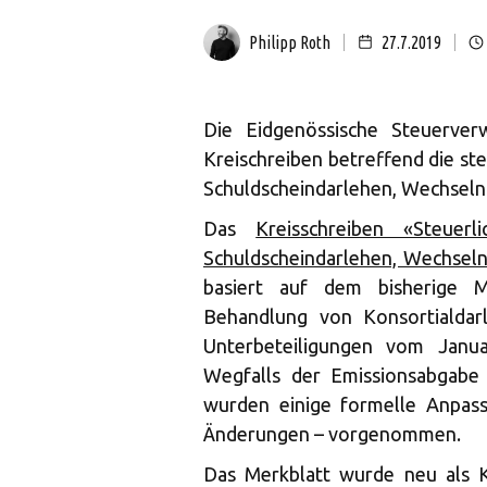
Philipp Roth
27.7.2019
Die Eidgenössische Steuerver
Kreischreiben betreffend die st
Schuldscheindarlehen, Wechseln 
Das
Kreisschreiben «Steuer
Schuldscheindarlehen, Wechseln
basiert auf dem bisherige M
Behandlung von Konsortialdar
Unterbeteiligungen vom Janua
Wegfalls der Emissionsabgabe
wurden einige formelle Anpass
Änderungen – vorgenommen.
Das Merkblatt wurde neu als Kr