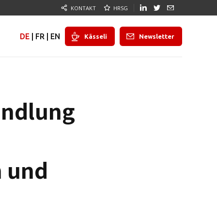
KONTAKT
HRSG
DE
|
FR
|
EN
Kässeli
Newsletter
andlung
n und