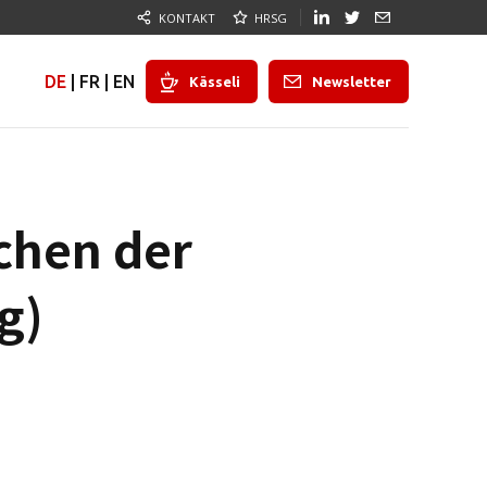
KONTAKT
HRSG
DE
|
FR
|
EN
Kässeli
Newsletter
chen der
g)