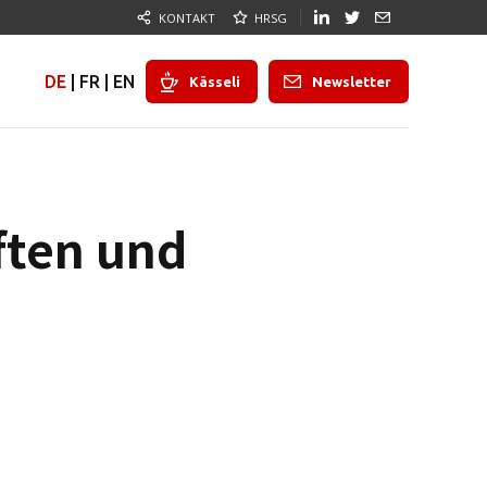
KONTAKT
HRSG
DE
|
FR
|
EN
Kässeli
Newsletter
ften und