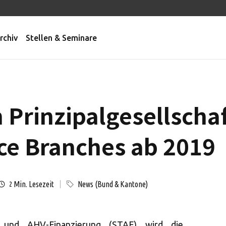
rchiv
Stellen & Seminare
 Prinzipalgesellscha
ce Branches ab 2019
Min. Lesezeit
News (Bund & Kantone)
2
 und AHV-Finanzierung (STAF) wird die