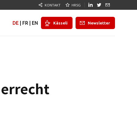
KONTAKT
HRSG
DE
|
FR
|
EN
Kässeli
Newsletter
errecht