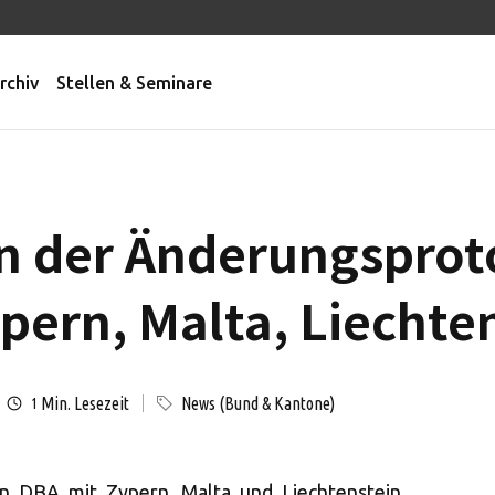
rchiv
Stellen & Seminare
en der Änderungsprot
pern, Malta, Liechte
Min. Lesezeit
News (Bund & Kantone)
1
n DBA mit Zypern, Malta und Liechtenstein