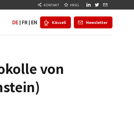
KONTAKT
HRSG
DE
|
FR
|
EN
Kässeli
Newsletter
okolle von
nstein)