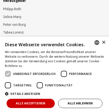
Herausgeber
Philipp Roth
Selina Many
Peter von Burg
Tabea Lorenz
×
Natalja Ezzaini
Diese Webseite verwendet Cookies.
Wir verwenden Cookies, um die Benutzerfreundlichkeit unserer
GERMAN
Website zu verbessern. Durch die weitere Nutzung unserer Webseite
stimmen Sie der Verwendung von Cookies gemäß unserer Cookie-
Newsletter abonnieren
ENGLISH
Richtlinie zu.
Weitere Informationen
UNBEDINGT ERFORDERLICH
PERFORMANCE
FRENCH
TARGETING
FUNKTIONALITÄT
DETAILS ANZEIGEN
Powered by
KOMUNIQUE
hello@taxlawblog.ch
ALLE AKZEPTIEREN
ALLE ABLEHNEN
IMPRESSUM
DATENSCHUTZ
HAFTUNGSAUSSCHLUSS