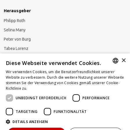
Herausgeber
Philipp Roth
Selina Many
Peter von Burg
Tabea Lorenz
×
Natalja Ezzaini
Diese Webseite verwendet Cookies.
Wir verwenden Cookies, um die Benutzerfreundlichkeit unserer
GERMAN
Website zu verbessern. Durch die weitere Nutzung unserer Webseite
stimmen Sie der Verwendung von Cookies gemäß unserer Cookie-
Newsletter abonnieren
ENGLISH
Richtlinie zu.
Weitere Informationen
UNBEDINGT ERFORDERLICH
PERFORMANCE
FRENCH
TARGETING
FUNKTIONALITÄT
DETAILS ANZEIGEN
Powered by
KOMUNIQUE
hello@taxlawblog.ch