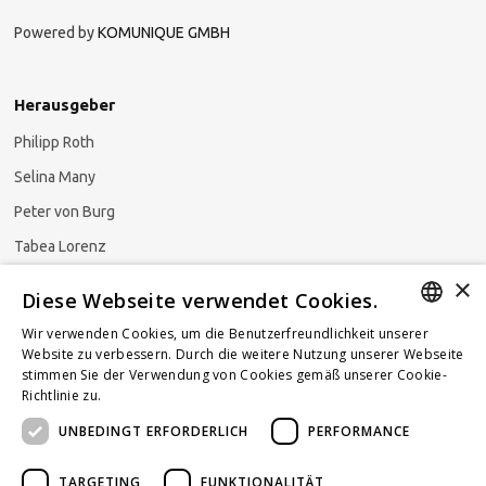
Powered by
KOMUNIQUE GMBH
Herausgeber
Philipp Roth
Selina Many
Peter von Burg
Tabea Lorenz
×
Natalja Ezzaini
Diese Webseite verwendet Cookies.
Wir verwenden Cookies, um die Benutzerfreundlichkeit unserer
GERMAN
Website zu verbessern. Durch die weitere Nutzung unserer Webseite
stimmen Sie der Verwendung von Cookies gemäß unserer Cookie-
Newsletter abonnieren
ENGLISH
Richtlinie zu.
Weitere Informationen
UNBEDINGT ERFORDERLICH
PERFORMANCE
FRENCH
TARGETING
FUNKTIONALITÄT