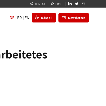
KONTAKT
HRSG
DE
|
FR
|
EN
Kässeli
Newsletter
arbeitetes